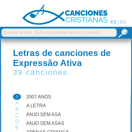
ES
|
EN
Letras de canciones de
Expressão Ativa
39 canciones
#
2007 ANOS
A
A LETRA
B
ANJO SEM ASA
C
D
ANJO SEM ASAS
E