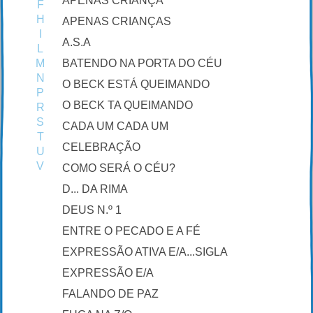
APENAS CRIANÇA
F
H
APENAS CRIANÇAS
I
A.S.A
L
M
BATENDO NA PORTA DO CÉU
N
O BECK ESTÁ QUEIMANDO
P
O BECK TA QUEIMANDO
R
S
CADA UM CADA UM
T
CELEBRAÇÃO
U
V
COMO SERÁ O CÉU?
D... DA RIMA
DEUS N.º 1
ENTRE O PECADO E A FÉ
EXPRESSÃO ATIVA E/A...SIGLA
EXPRESSÃO E/A
FALANDO DE PAZ