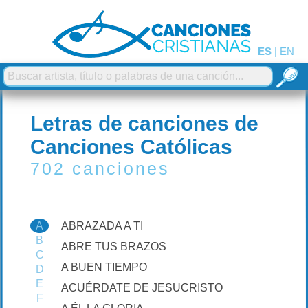
ES
|
EN
Letras de canciones de
Canciones Católicas
702 canciones
A
ABRAZADA A TI
B
ABRE TUS BRAZOS
C
A BUEN TIEMPO
D
E
ACUÉRDATE DE JESUCRISTO
F