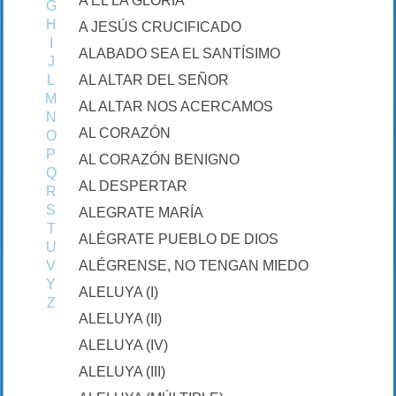
A ÉL LA GLORIA
G
H
A JESÚS CRUCIFICADO
I
ALABADO SEA EL SANTÍSIMO
J
L
AL ALTAR DEL SEÑOR
M
AL ALTAR NOS ACERCAMOS
N
AL CORAZÓN
O
P
AL CORAZÓN BENIGNO
Q
AL DESPERTAR
R
S
ALEGRATE MARÍA
T
ALÉGRATE PUEBLO DE DIOS
U
V
ALÉGRENSE, NO TENGAN MIEDO
Y
ALELUYA (I)
Z
ALELUYA (II)
ALELUYA (IV)
ALELUYA (III)