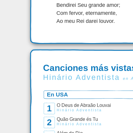
Bendirei Seu grande amor;
Com fervor, eternamente,
Ao meu Rei darei louvor.
Canciones más vista
Hinário Adventista
en 
En USA
O Deus de Abraão Louvai
1
Hinário Adventista
Quão Grande és Tu
2
Hinário Adventista