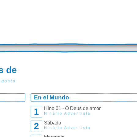
s de
Agosto
En el Mundo
Hino 01 - Ó Deus de amor
1
Hinário Adventista
Sábado
2
Hinário Adventista