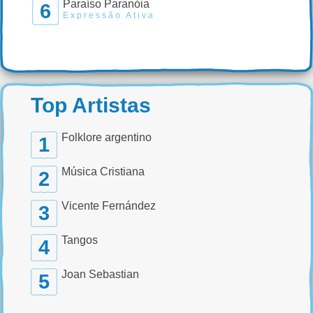
Paraíso Paranóia
6
Expressão Ativa
Top Artistas
Folklore argentino
1
Música Cristiana
2
Vicente Fernández
3
Tangos
4
Joan Sebastian
5