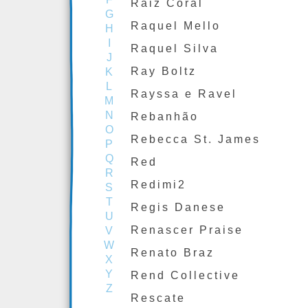
Raiz Coral
G
Raquel Mello
H
I
Raquel Silva
J
Ray Boltz
K
L
Rayssa e Ravel
M
N
Rebanhão
O
Rebecca St. James
P
Q
Red
R
Redimi2
S
T
Regis Danese
U
Renascer Praise
V
W
Renato Braz
X
Y
Rend Collective
Z
Rescate