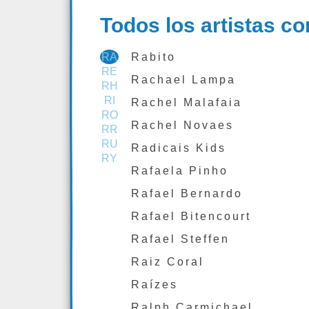
Todos los artistas con
RA
Rabito
RE
Rachael Lampa
RH
RI
Rachel Malafaia
RO
Rachel Novaes
RR
RU
Radicais Kids
RY
Rafaela Pinho
Rafael Bernardo
Rafael Bitencourt
Rafael Steffen
Raiz Coral
Raízes
Ralph Carmichael