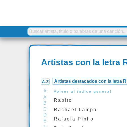
Artistas con la letra 
Artistas destacados con la letra R
A-Z
#
Volver al índice general
A
Rabito
B
C
Rachael Lampa
D
Rafaela Pinho
E
F